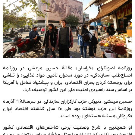
روزنامه اصولگرای «خراسان» مقالهٔ حسین مرعشی در روزنامه
اصلاح‌طلب «سازندگی» در مورد «بحران تأمین مواد غذایی» را تلاشی
برای برجسته کردن بحران اقتصادی ایران و پیشنهاد تعامل با آمریکا
بر اساس سند راهبردی امنیت ملی این کشور توصیف کرد.
حسین مرعشی، دبیرکل حزب کارگزاران سازندگی، در سرمقالهٔ ۲۱ آذرماه
روزنامهٔ این حزب نوشته بود طی ۲۰ سال گذشته اقتصاد ایران
«گروگان مسئله هسته‌ای» بوده است.
او همچنین با شرح وضعیت برخی شاخص‌های اقتصادی کشور
افزوده بود: «کاری که نتانیاهو با جنگ و فشار سیاسی نتوانست علیه