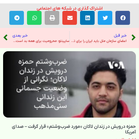
اشتراک گذاری در شبکه های اجتماعی
خبر قبل
خبر بعدی
اعضای سازمان ملل باید ایران را برای توقف اعدام تحت فشار بگذارند – رادیو فردا
ساپینتو: محرومیت برای همه بد است؛ مدعیان لیگ خوب نبودند، اما فقط به ما نگاه می‌کنند + فیلم – خبرگزاری ایرنا
حمزه درویش در زندان لاکان «مورد ضرب‌وشتم» قرار گرفت – صدای
آمریکا