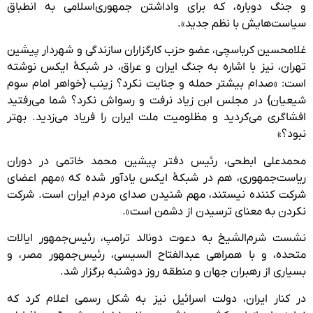
و جنگ دوباره، که برای واداشتن جمهوری‌اسلامی به انطباق
سیاست‌هایش با نظم جدید».
غلامحسین کرباسچی، عضو حزب کارگزاران سازندگی و شهردار پیشین
تهران، نیز با اشاره به جنگ ایران و عراق، در شبکهٔ ایکس نوشته
است: «صدام بیشتر حمله و جنایت نکرد؟ زینب {خواهر امام سوم
شیعیان} در مجلس ابن زیاد نرفت و رسواش نکرد؟ شما می‌رفتید
افشاگری می‌کردید و مظلومیت ملت ایران را فریاد می‌زدید. بهتر
نبود؟»
محمدعلی ابطحی، رئیس‌ دفتر پیشین محمد خاتمی در دوران
ریاست‌جمهوری، هم در شبکهٔ ایکس یادآور شده که «مهم اعضای
شرکت کننده نیستند، مهم شنیدن صدای مردم ایران است. شرکت
نکردن به معنای ترسیدن از دشمن است».
نشست شرم‌الشیخ به دعوت دونالد ترامپ، رئیس‌جمهور ایالات
متحده، و با همراهی عبدالفتاح السیسی، رئیس‌جمهور مصر، و
بسیاری از رهبران جهان و منطقه روز دوشنبه برگزار شد.
در کنار ایران، دولت اسرائیل نیز به شکل رسمی اعلام کرد که