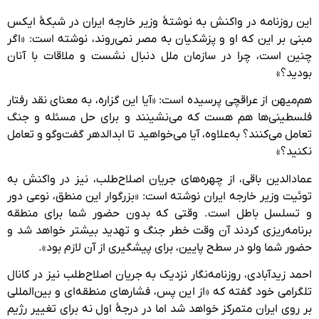
این روزنامه در واکنش به نوشتۀ وزیر خارجه ایران در شبکهٔ ایکس
مبنی بر این که او و پزشکیان به مصر نمی‌روند، نوشته است: «اگر
چنین است، چرا در سازمان ملل دنبال نشست و ملاقات با آنان
بودید؟»
هم‌میهن از عراقچی پرسیده است: «آیا این گزاره، به معنای نقد رفتار
فلسطینی‌ها هم هست که می‌نشینند و برای حل مسئله و‌ جنگ
تعامل می‌کنند؟ به‌علاوه، آیا می‌خواهید تا ابدالدهر گفت‌وگو و تعامل
نکنید؟»
عمادالدین باقی، از چهره‌های جریان اصلاح‌طلب، نیز در واکنش به
توئیت وزیر خارجه ایران نوشته است: «بزرگوار این منطق، نوعی دور
و تسلسل باطل است. وقتی که بدون حضور شما برای منطقه
برنامه‌ریزی کردند آن وقت خطر جنگ و تهدید بیشتر خواهد شد و
حضور شما ولو در سطح پایین، برای پیشگیری از آن لازم بود».
احمد زیدآبادی، روزنامه‌نگار نزدیک به جریان اصلاح‌طلب نیز در کانال
تلگرامی خود گفته که «از این پس، فشارهای منطقه‌ای و بین‌المللی
بر روی ایران متمرکز خواهد شد اما در درجهٔ اول نه برای تغییر رژیم