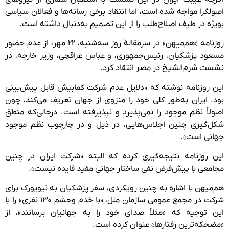
اصولگرا مواجه شده است، اما انتقاد برخی رسانه‌ها و فعالان سیاسی
بویژه در طیف اصلاح‌طلب را از این تصمیم به‌دنبال داشته است.
روزنامه «هم‌میهن» در سرمقالۀ روز سه‌شنبه، ۲۲ مهر، از عدم حضور
مسعود پزشکیان، رئیس‌جمهوری، و عباس عراقچی، وزیر خارجه، در
نشست شرم‌الشیخ در مصر انتقاد کرد.
این روزنامه نوشته که «دلایل عدم شرکت کمابیش قابل پیش‌بینی
بود. ایران به‌طور کلی خود را منزوی از جهان تعریف می‌کند، چون
اصولاً نظم موجود را نمی‌پذیرد و نپذیرفته است. درحالی‌که منطق
شکل‌گیری چنین اجلاس‌هایی، در ذیل و در چارچوب نظم موجود
جهانی است».
این روزنامه نتیجه‌گیری کرده که البته «شرکت ایران در چنین
مجامعی با پیش‌فرض نفی ساختار جهانی مفید فایده نیست».
هم‌میهن با اشاره به چنین رویکردی، سفر پزشکیان به نیویورک برای
شرکت در مجمع عمومی سازمان ملل، «با خدم وحشم ۱۳۰ نفری» را با
این توجیه که «مثلاً صدای خود را به جهانیان برسانند»، از
«مضحکه‌ترین رفتارها» عنوان کرده است.