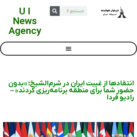
U I
News
Agency
انتقادها از غیبت ایران در شرم‌الشیخ؛ «بدون
حضور شما برای منطقه برنامه‌ریزی کردند» –
رادیو فردا