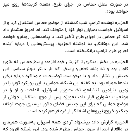
در صورت تعلل حماس در اجرای طرح، «همه گزینه‌ها روی میز
خواهد بود».
الجزیره نوشت: ترامپ شب گذشته از موضع حماس استقبال کرد و از
اسرائیل خواست بمباران نوار غزه را متوقف کند، اما امروز هشدار داد
که اگر حماس در اجرای طرح تأخیر کند، با پیامدهایی روبه‌رو خواهد
شد. این دوگانگی، به نوشته الجزیره، پرسش‌هایی را درباره آینده
اجرای طرح ترامپ برانگیخته است.
الجزیره در بخش دیگری از گزارش خود افزود: پاسخ حماس نه «آری»
کامل بود و نه «نه» قطعی؛ پاسخی که بار دیگر بلوغ سیاسی این
جنبش را نشان داد و با درخواست توضیحات و مذاکره درباره برخی
بندها همراه بود. به گفته این شبکه، حماس با این رویکرد توپ را در
زمین بنیامین نتانیاهو، نخست‌وزیر اسرائیل، انداخت و او را در
موقعیت دشواری قرار داد، به‌ویژه پس از موج استقبال جهانی از
موضع حماس که برای این جنبش فضای مانور بیشتری جهت توقف
جنگ و خروج نیروهای اشغالگر از غزه فراهم کرده است.
الجزیره گزارش داد: پیشنهاد آزادی همه اسیران به‌صورت هم‌زمان
در واقع از ابتدا از سوی حماس مطرح شده بود. این شبکه افزود که