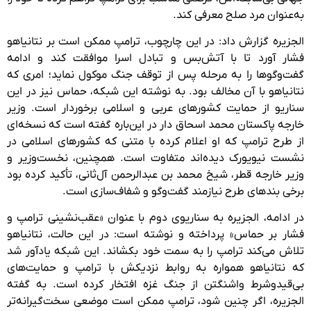
به‌عنوان مرد صلح معرفی کند.
الجزیره گزارش داد: در این چارچوب، ترامپ ممکن است بر نتانیاهو
فشار آورد تا با آتش‌بس و تبادل اسرا موافقت کند و ادامه
گفت‌وگوها را به مرحله پس از توقف جنگ موکول نماید؛ امری که
نتانیاهو با آن مخالف بود. به نوشته این شبکه، حماس نیز در این
سناریو از حمایت کشورهای عربی و اسلامی برخوردار است. وزیر
خارجه پاکستان محمد اسحاق دار در این‌باره گفته است که نسخه‌ای
از طرح ترامپ که او اعلام کرده با متنی که کشورهای اسلامی در
نشست نیویورک دیده‌اند متفاوت است. همچنین، نخست‌وزیر و
وزیر خارجه قطر، شیخ محمد بن عبدالرحمن آل‌ثانی، تأکید کرده بود
برخی بندهای طرح نیازمند گفت‌وگو و شفاف‌سازی است.
در ادامه، الجزیره به سناریوی دوم با عنوان «عقب‌نشینی ترامپ و
فشار بر حماس» پرداخته و نوشته است: در این حالت، نتانیاهو
تلاش می‌کند ترامپ را به سمت خود بکشاند. این شبکه یادآور شد
که نتانیاهو همواره به روابط نزدیکش با ترامپ و حمایت‌های
بی‌قیدوشرط واشنگتن از جنگ غزه افتخار کرده است. به گفته
الجزیره، اگر چنین شود، ترامپ ممکن است موضعی سخت‌گیرانه‌تر