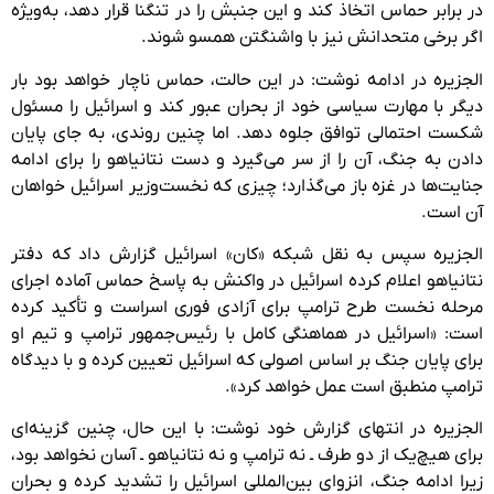
در برابر حماس اتخاذ کند و این جنبش را در تنگنا قرار دهد، به‌ویژه
اگر برخی متحدانش نیز با واشنگتن همسو شوند.
الجزیره در ادامه نوشت: در این حالت، حماس ناچار خواهد بود بار
دیگر با مهارت سیاسی خود از بحران عبور کند و اسرائیل را مسئول
شکست احتمالی توافق جلوه دهد. اما چنین روندی، به جای پایان
دادن به جنگ، آن را از سر می‌گیرد و دست نتانیاهو را برای ادامه
جنایت‌ها در غزه باز می‌گذارد؛ چیزی که نخست‌وزیر اسرائیل خواهان
آن است.
الجزیره سپس به نقل شبکه «کان» اسرائیل گزارش داد که دفتر
نتانیاهو اعلام کرده اسرائیل در واکنش به پاسخ حماس آماده اجرای
مرحله نخست طرح ترامپ برای آزادی فوری اسراست و تأکید کرده
است: «اسرائیل در هماهنگی کامل با رئیس‌جمهور ترامپ و تیم او
برای پایان جنگ بر اساس اصولی که اسرائیل تعیین کرده و با دیدگاه
ترامپ منطبق است عمل خواهد کرد».
الجزیره در انتهای گزارش خود نوشت: با این حال، چنین گزینه‌ای
برای هیچ‌یک از دو طرف ـ نه ترامپ و نه نتانیاهو ـ آسان نخواهد بود،
زیرا ادامه جنگ، انزوای بین‌المللی اسرائیل را تشدید کرده و بحران