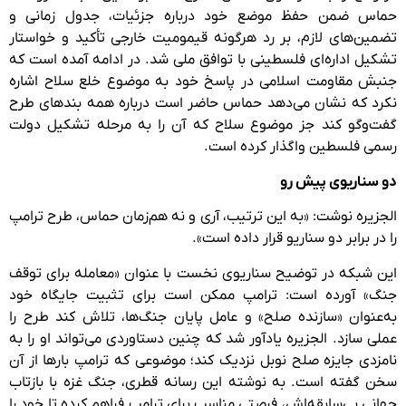
حماس ضمن حفظ موضع خود درباره جزئیات، جدول زمانی و
تضمین‌های لازم، بر رد هرگونه قیمومیت خارجی تأکید و خواستار
تشکیل اداره‌ای فلسطینی با توافق ملی شد. در ادامه آمده است که
جنبش مقاومت اسلامی در پاسخ خود به موضوع خلع سلاح اشاره
نکرد که نشان می‌دهد حماس حاضر است درباره همه بندهای طرح
گفت‌وگو کند جز موضوع سلاح که آن را به مرحله تشکیل دولت
رسمی فلسطین واگذار کرده است.
دو سناریوی پیش رو
الجزیره نوشت: «به این ترتیب، آری و نه هم‌زمان حماس، طرح ترامپ
را در برابر دو سناریو قرار داده است».
این شبکه در توضیح سناریوی نخست با عنوان «معامله برای توقف
جنگ» آورده است: ترامپ ممکن است برای تثبیت جایگاه خود
به‌عنوان «سازنده صلح» و عامل پایان جنگ‌ها، تلاش کند طرح را
عملی سازد. الجزیره یادآور شد که چنین دستاوردی می‌تواند او را به
نامزدی جایزه صلح نوبل نزدیک کند؛ موضوعی که ترامپ بارها از آن
سخن گفته است. به نوشته این رسانه قطری، جنگ غزه با بازتاب
جهانی بی‌سابقه‌اش، فرصتی مناسب برای ترامپ فراهم کرده تا خود را