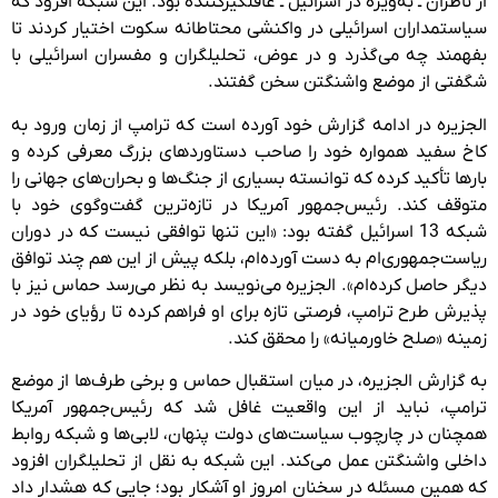
از ناظران ـ به‌ویژه در اسرائیل ـ غافلگیرکننده بود. این شبکه افزود که
سیاستمداران اسرائیلی در واکنشی محتاطانه سکوت اختیار کردند تا
بفهمند چه می‌گذرد و در عوض، تحلیلگران و مفسران اسرائیلی با
شگفتی از موضع واشنگتن سخن گفتند.
الجزیره در ادامه گزارش خود آورده است که ترامپ از زمان ورود به
کاخ سفید همواره خود را صاحب دستاوردهای بزرگ معرفی کرده و
بارها تأکید کرده که توانسته بسیاری از جنگ‌ها و بحران‌های جهانی را
متوقف کند. رئیس‌جمهور آمریکا در تازه‌ترین گفت‌وگوی خود با
شبکه 13 اسرائیل گفته بود: «این تنها توافقی نیست که در دوران
ریاست‌جمهوری‌ام به دست آورده‌ام، بلکه پیش از این هم چند توافق
دیگر حاصل کرده‌ام». الجزیره می‌نویسد به نظر می‌رسد حماس نیز با
پذیرش طرح ترامپ، فرصتی تازه برای او فراهم کرده تا رؤیای خود در
زمینه «صلح خاورمیانه» را محقق کند.
به گزارش الجزیره، در میان استقبال حماس و برخی طرف‌ها از موضع
ترامپ، نباید از این واقعیت غافل شد که رئیس‌جمهور آمریکا
همچنان در چارچوب سیاست‌های دولت پنهان، لابی‌ها و شبکه روابط
داخلی واشنگتن عمل می‌کند. این شبکه به نقل از تحلیلگران افزود
که همین مسئله در سخنان امروز او آشکار بود؛ جایی که هشدار داد