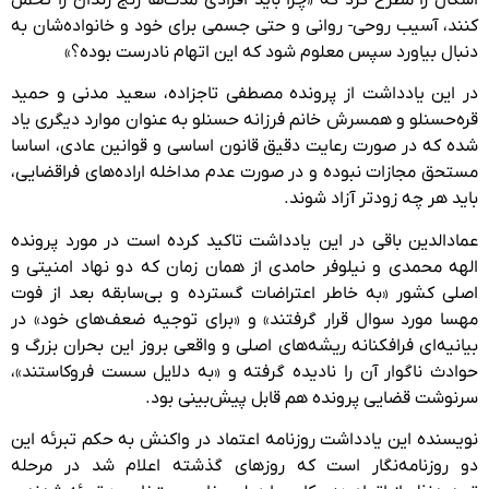
کنند، آسیب روحی- روانی و حتی جسمی برای خود و خانواده‌شان به
دنبال بیاورد سپس معلوم شود که این اتهام نادرست بوده؟»
در این یادداشت از پرونده مصطفی تاجزاده، سعید مدنی و حمید
قره‌حسنلو و همسرش خانم فرزانه حسنلو به عنوان موارد دیگری یاد
شده که در صورت رعایت دقیق قانون اساسی و قوانین عادی، اساسا
مستحق مجازات نبوده و در صورت عدم مداخله اراده‌های فراقضایی،
باید هر چه زودتر آزاد شوند.
عماد‌الدین باقی در این یادداشت تاکید کرده است در مورد پرونده
الهه محمدی و نیلوفر حامدی از همان زمان که دو نهاد امنیتی و
اصلی کشور «به خاطر اعتراضات گسترده و بی‌سابقه بعد از فوت
مهسا مورد سوال قرار گرفتند» و «برای توجیه ضعف‌های خود» در
بیانیه‌ای فرافکنانه ریشه‌های اصلی و واقعی بروز این بحران بزرگ و
حوادث ناگوار آن را نادیده گرفته و «به دلایل سست فروکاستند»،
سرنوشت قضایی پرونده هم قابل پیش‌بینی بود.
نویسنده این یادداشت روزنامه اعتماد در واکنش به حکم تبرئه این
دو روزنامه‌نگار است که روزهای گذشته اعلام شد در مرحله