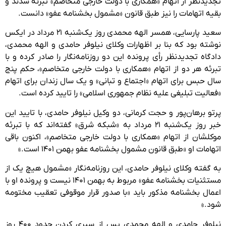
تجدیدنظر از اتهام «همکاری با دولت خارجی متخاصم» تبرئه شدند و
بقیه اتهامات را نیز طبق قانون «مشمول بخشنامه عفو» دانست.
سعید پارسایی، همسر الهه محمدی روز یک‌شنبه ۲۱ مرداد در ایکس
نوشته بود که بنا بر اظهارات وکلای نیلوفر حامدی و الهه محمدی،
دادگاه تجدیدنظر رأی پرونده این دو روزنامه‌نگار را صادر کرده و با
تبرئه هر دو از اتهام «همکاری با دولت خارجی متخاصم»، حکم پنج
سال حبس برای اتهام «اجتماع و تبانی» و یک سال زندان برای اتهام
«فعالیت تبلیغی علیه نظام جمهوری اسلامی» را تایید کرده است.
پرتو برهان‌پور و حجت کرمانی، دو وکیل نیلوفر حامدی، با تایید این
خبر روز یک‌شنبه ۲۱ مرداد به «شبکه شرق» گفته‌اند که با تبرئه
موکلشان از اتهام «همکاری با دولت خارجی متخاصم»، اکنون باقی
اتهامات او «طبق قانون مشمول بخشنامه عفو بهمن ۱۴۰۱ است.»
به گفته وکلای نیلوفر حامدی، این روزنامه‌نگار «مشمول هیچ یک از
مستثنیات بخشنامه عفو» مربوط به بهمن ۱۴۰۱ نیست و پرونده او با
اعمال بخشنامه مذکور باید «با صدور قرار موقوفی تعقیب مختومه
شود.»
نیلوفر حامدی و الهه محمدی پس از سپری کردن حدود ۴۰۰ روز