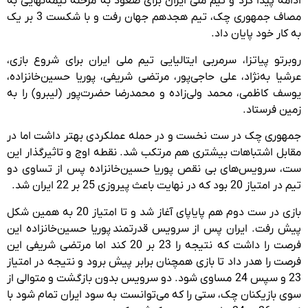
ادامه پیدا کرد و تیم ملی ایران برای صعود به مرحله نیمه‌نهایی به
مصاف جمهوری چک، تیم هجدهم جهان رفت و با شکست 3 بر یک
به کار خود پایان داد.
روبرتو پیاتزا، سرمربی ایتالیایی تیم ملی ایران برای شروع بازی،
عرشیا به‌نژاد، علی حاجی‌پور، مرتضی شریفی، پوریا حسین‌خانزاده،
یوسف کاظمی، محمد ولی‌زاده و محمدرضا حضرت‌پور (لیبرو) را به
زمین فرستاد.
جمهوری چک در ست نخست و در حمله عملکردی بهتر داشت اما در
مقابل اشتباهات بیشتری هم مرتکب شد. نقطه اوج و تاثیرگذار این
ست، سرویس‌های بی نقص پوریا حسین‌خانزاده پس از تساوی دو
تیم در امتیاز 20 بود که در نهایت باعث پیروزی 25 بر 22 ایران شد.
بازی در ست دوم هم پایاپای آغاز شد و تا امتیاز 20 به همین شکل
پیش رفت. ایران پس از سرویس قدرتمند پوریا حسین‌خانزاده این
فرصت را داشت که نتیجه را 23 بر 20 کند اما مرتضی شریفی این
فرصت را هدر داد تا بازی همچنان برابر پیش برود و نتیجه در امتیاز
23 و سپس 24 مساوی شود. دو سرویس بدون بازگشت و متوالی از
سوی بازیکنان چک، ستی را که می‌توانست به سود ایران تمام شود با