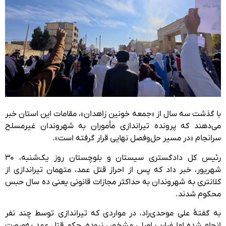
با گذشت سه سال از «جمعه خونین زاهدان»، مقامات این استان خبر
می‌دهند که پرونده تیراندازی مأموران به شهروندان غیرمسلح
سرانجام «در مسیر حل‌وفصل نهایی قرار گرفته است».
رئیس کل دادگستری سیستان و بلوچستان روز یک‌شنبه، ۳۰
شهریور، خبر داد که پس از احراز قتل عمد، متهمان تیراندازی از
کلانتری به شهروندان به حداکثر مجازات قانونی یعنی ده سال حبس
محکوم شدند.
به گفتهٔ علی موحدی‌راد، در مواردی که تیراندازی توسط چند نفر
انجام شده اما ضارب اصلی مشخص نبوده، حکم قتل عمد به‌صورت