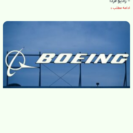
– رادیو فردا
ادامه مطلب »