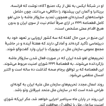
او در شبکهٔ ایکس به نقل از یک «منبع آگاه» نوشت که فرانسه،
بریتانیا و آلمان این پیشنهاد را «ناکافی» می‌دانند، چون «شامل
خواسته‌های گسترده‌ای همچون تمدید سازوکار ماشه یا حتی لغو
کامل قطعنامه ۲۲۳۱ در ازای صرفاً اعلام نیت از سوی ایران و بدون
هیچ اقدام عملی مشخص است».
این منبع در عین حال گفته که سه کشور اروپایی بر تعهد خود به
دیپلماسی تأکید کرده‌اند و آمادگی دارند که هفتهٔ آینده و در حاشیهٔ
مجمع عمومی سازمان ملل در نیویورک با ایران وارد گفت‌وگو شوند.
تحریم‌های لغو شده ایران که در صورت فعال شدن سازوکار ماشه
بازگردانده می‌شوند، به قطعنامهٔ ۲۲۳۱ شورای امنیت مربوط می‌شوند.
این قطعنامه که بر توافق برجام صحه گذاشت ده ساله است و اکتبر
امسال منقضی می‌شود.
روند اعمال مجدد تحریم‌های سازمان ملل علیه ایران به گونه‌ای
طراحی شده است که در سازمان ملل متحد غیرقابل وتو باشد.
این روند در پایان ماه سپتامبر اجرایی خواهد شد، مگر این‌که شورای
امنیت سازمان ملل با توقف آن موافقت کند.