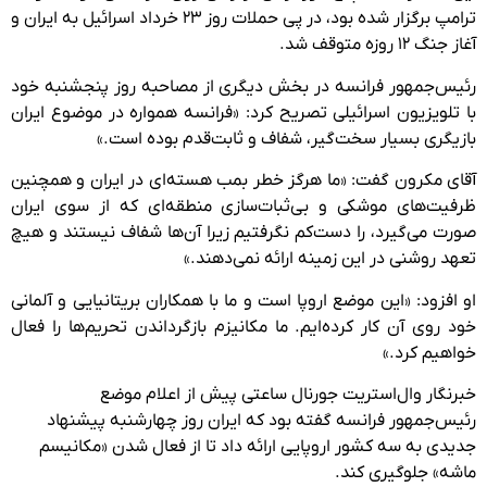
ترامپ برگزار شده بود، در پی حملات روز ۲۳ خرداد اسرائیل به ایران و
آغاز جنگ ۱۲ روزه متوقف شد.
رئیس‌جمهور فرانسه در بخش دیگری از مصاحبه روز پنجشنبه خود
با تلویزیون اسرائیلی تصریح کرد: «فرانسه همواره در موضوع ایران
بازیگری بسیار سخت‌گیر، شفاف و ثابت‌قدم بوده است.»
آقای مکرون گفت: «ما هرگز خطر بمب هسته‌ای در ایران و همچنین
ظرفیت‌های موشکی و بی‌ثبات‌سازی منطقه‌ای که از سوی ایران
صورت می‌گیرد، را دست‌کم نگرفتیم زیرا آن‌ها شفاف نیستند و هیچ
تعهد روشنی در این زمینه ارائه نمی‌دهند.»
او افزود: «این موضع اروپا است و ما با همکاران بریتانیایی و آلمانی
خود روی آن کار کرده‌ایم. ما مکانیزم بازگرداندن تحریم‌ها را فعال
خواهیم کرد.»
خبرنگار وال‌استریت جورنال ساعتی پیش از اعلام موضع
رئیس‌جمهور فرانسه گفته بود که ایران روز چهارشنبه پیشنهاد
جدیدی به سه کشور اروپایی ارائه داد تا از فعال شدن «مکانیسم
ماشه» جلوگیری کند.