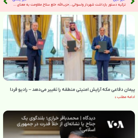
ترکیه دستور بازداشت شهردار ولسوالی استانبول در پروب فساد: گزارش – هندوستان امروز
حزب‌الله: خلع سلاح مقاومت به معنای اجرای پروژه توسعه‌طلبانه رژیم صهیونیستی است – خبرگزاری ایرنا
پیمان دفاعی مکه آرایش امنیتی منطقه را تغییر می‌دهد – رادیو فردا
ادامه مطلب »