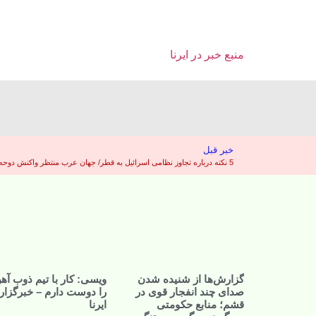
منبع خبر در ایرنا
خبر قبل
5 نکته درباره تجاوز نظامی اسرائیل به قطر/ جهان عرب منتظر واکنش دوحه است – خبرگزاری تسنیم
گزارش‌ها از شنیده شدن
ویسی: کار با تیم ذوب آه
صدای چند انفجار قوی در
را دوست دارم – خبرگزار
قشم؛ منابع حکومتی
ایرنا