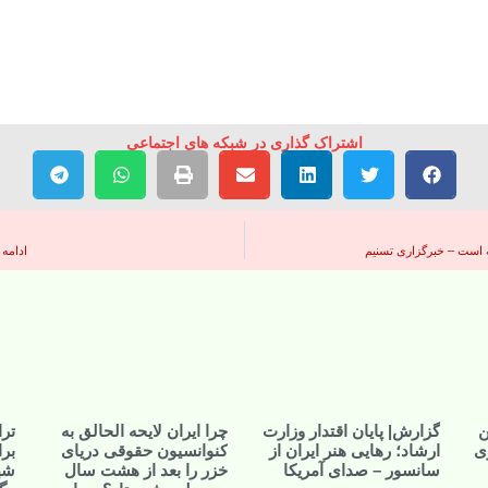
اشتراک گذاری در شبکه های اجتماعی
ادامه 
ن
گزارش| پایان اقتدار وزارت
چرا ایران لایحه الحالق به
ترا
ی
ارشاد؛ رهایی هنر ایران از
کنوانسیون حقوقی دریای
بر
سانسور – صدای آمریکا
خزر را بعد از هشت سال
شه