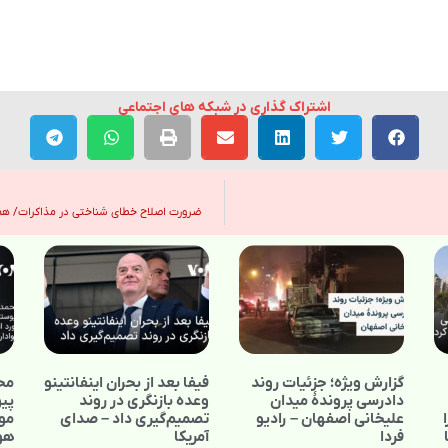
اشتراک گذاری در شبکه های اجتماعی
ضرورت اصلاح خطای شناختی در مذاکرات/ همکاری
گزارش ویژه؛ جزئیات روند
فیفا بعد از بحران اینفانتینو
محم
دادرسی پروندهٔ میدان
وعده بازنگری در روند
پیو
علیخانی اصفهان – رادیو
تصمیم‌گیری داد – صدای
مور
فردا
آمریکا
هوا