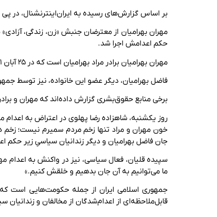
بر اساس گزارش‌های رسیده به ایران‌اینترنشنال، در پی ا
مهران بهرامیان از معترضان جنبش «زن، زندگی، آزادی» ب
حکم اعدامش اجرا شد.
مهران بهرامیان برادر مراد بهرامیان است که در ۲۵ آبان ۱۴۰۱ در اعتراضات، در برابر چشمان یکی از دخترانش، با شلیک چند گلوله از سوی ماموران کشته شد.
فاضل بهرامیان، دیگر عضو این خانواده، نیز توسط جمهور
برخی منابع حقوق‌بشری گزارش داده‌اند که مهران و برادر
روز یکشنبه، شاهزاده رضا پهلوی در اعتراض به اعدام 
خون مهران و مراد تنها زخم مردم سمیرم نیست؛ زخم همه
جان فاضل بهرامیان و دیگر زندانیان سیاسیِ زیر حکم اعدام، و برای پایان دادن به این تاریکی ۴۶ سال
سپیده قلیان، فعال سیاسی، نیز در واکنش به اعدام مهر
ما می‌توانیم به آن جان بدهیم و خلقش کنیم.»
جمهوری اسلامی ایران از جمله حکومت‌هایی است که با
قابل‌ملاحظه‌ای از اعدام‌شدگان از مخالفان و زندانیان سی