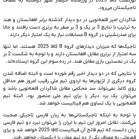
تورنمنت کافا 2025 در ورزشگاه حیصار شهر دوشنبه به مصاف
تاجیکستان می‌رود.
شاگردان امیر قلعه‌نویی در دو دیدار گذشته برابر افغانستان و هند
به ترتیب با نتایج 3 بر یک و 3 بر صفر به برتری دست یافتند و حالا
برای صدرنشینی در گروه B مسابقات نیاز به یک امتیاز دیگر دارند.
تاجیک‌ها که میزبان دیدارهای گروه B کافا 2025 هستند، اما تنها
سه امتیاز از برتری مقابل افغانستان دارند و با توجه به شکست 2 بر
یک در نخستین بازی مقابل هند، در رده سوم این گروه ایستاده‌اند.
با نتایجی که در دو دیدار اخیر رقم خورده است و البته اضافه شدن
گروه دیگری از لژیونرها به اردوی تیم ملی رقیب امروز هم حداقل
روی کاغذ نمی‌تواند سد محکمی مقابل شاگردان قلعه‌نویی باشد و
می‌توان یک برد دیگر را برای تیم ملی متصور بود. البته تیم
قلعه‌نویی با یک تساوی هم فینالیست خواهد شد.
با توجه به اینکه تاجیکستانی‌ها به زبان فارسی تاجیکی صحبت
می‌کنند، تقابل امروز این تیم با ایران را می‌توان نبرد دو تیم فارسی
زبان دانست که تیم فاتح آن فینالیست کافا 2025 خواهد شد و برای
قهرمانی به مصاف یکی از دو تیم عمان یا ازبکستان خواهد رفت.