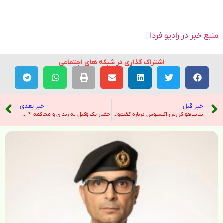
منبع خبر در رادیو فردا
اشتراک گذاری در شبکه های اجتماعی
خبر قبل
خبر بعدی
نتانیاهو گزارش اکسیوس درباره گفت‌و‌گو با دونالد ترامپ درباره مذاکرات غزه را تکذیب کرد – صدای آمریکا
احضار یک وکیل به زندان و محاکمه ۴ فعال صنفی معلمان؛ حکم ۶ سال حبس حمید حاجی‌عبدل‌پور تایید شد – صدای آمریکا