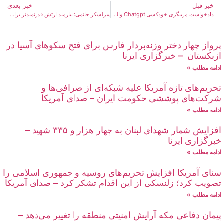
خبر قبل
خبر بعدی
دادخواست مربیگری خودکشی Chatgpt والدین از سهل انگاری مرگ نوجوانان شکایت می کنند – هندوستان امروز
سرلشکر حاتمی: نیازمند ارتش قدرتمندتر برای حفاظت از ملت مان هستیم – خبرگزاری تسنیم
پرواز چهار دختر وزنه‌بردار فارس برای فتح سکوهای آسیا در
ازبکستان – خبرگزاری ایرنا
ادامه مطلب »
تحریم‌های تازه آمریکا علیه شبکه‌ای از صرافی‌ها و
شرکت‌های پوششی حکومت ایران – صدای آمریکا
ادامه مطلب »
افزایش شمار شهدای لبنان به چهار هزار و ۳۳۵ شهید –
خبرگزاری ایرنا
ادامه مطلب »
سنای آمریکا افزایش تحریم‌های روسیه و جمهوری اسلامی را
تصویب کرد؛ زلنسکی از این اقدام تشکر کرد – صدای آمریکا
ادامه مطلب »
پیمان دفاعی مکه آرایش امنیتی منطقه را تغییر می‌دهد –