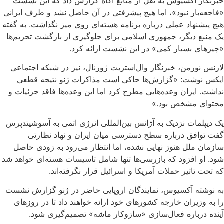
خبرنگار آکسیوس به نقل از منابع آگاه گزارش داد که این نشست
«فاجعه‌بار نبود»، اما هیچ پیشرفتی در آن حاصل نشد و طرف ایرانی
هیچ پیشنهاد عملی درباره برنامه هسته‌ای روی میز نگذاشت. به گفته
یک منبع دیگر، جمهوری اسلامی برای جلوگیری از بازگشت تحریم‌ها
«چیزهای بسیار کمی» در این نشست ارائه کرد.
لارنس نورمن، خبرنگار وال‌استریت ژورنال، نیز در شبکه اجتماعی
ایکس نوشت: «گزارش‌ها حاکی است مذاکرات ژنو نتیجه قطعی
نداشت. ایران وعده‌هایی مطرح کرد اما این وعده‌ها فاقد جزئیات و
محتوای مشخص بود.»
یک دیپلمات نزدیک به آژانس بین‌المللی انرژی اتمی به آسوشیتدپرس
گفت توافق درباره سطح دسترسی میان ایران و نهاد نظارتی
سازمان ملل هنوز نهایی نشده، اما انتظار می‌رود به زودی حاصل
شود. او افزود که بازرسی‌ها تنها شامل تاسیسات هسته‌ای خواهد شد
که تحت تاثیر حملات آمریکا و اسرائیل قرار نگرفته‌اند.
به نوشته آکسیوس، نمایندگان اروپایی حاضر در ژنو گزارش نشست
را به وزیران خارجه کشورهای خود ارائه خواهند داد تا در روزهای
آینده درباره فعال‌سازی «سازوکار ماشه» تصمیم‌گیری شود.