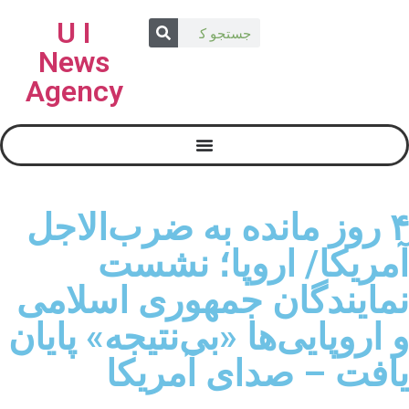
U I
News
Agency
۴ روز مانده به ضرب‌الاجل
آمریکا/ اروپا؛ نشست
نمایندگان جمهوری اسلامی
و اروپایی‌ها «بی‌نتیجه» پایان
یافت – صدای آمریکا