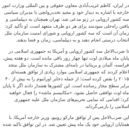
در ایران، کاظم غریب‌آبادی معاون حقوقی و بین المللی وزارت امور
خارجه با اشاره به دیدار خود و مجید تخت‌روانچی با مدیران سیاسی
سه کشور اروپایی در ژنو مدعی شد: تهران همچنان به دیپلماسی و
یافتن راه‌حلی سودمند برای هر دو طرف متعهد است. او تأکید کرد:
زمان آن است که سه کشور اروپایی و شورای امنیت سازمان ملل
انتخاب درستی انجام دهند و به دیپلماسی، زمان و فضا بدهند.
تا ضرب‌الاجل سه کشور اروپایی و آمریکا به جمهوری اسلامی در
پایان ماه میلادی اوت تنها چهار روز باقی مانده است. دو هفته پیش،
فرانسه، آلمان و بریتانیا در نامه‌ای مشترک به سازمان ملل متحد
اعلام کردند که جمهوری اسلامی موارد زیادی از توافق هسته‌ای
۲۰۱۵ را نقض کرده است؛ از جمله ذخایر اورانیوم را به بیش از ۴۰
برابر سطح مجاز رسانده است. این کشورها هشدار دادند اگر تا پایان
ماه اوت توافقی حاصل نشود، «مکانیسم ماشه» را فعال خواهند
کرد؛ اقدامی که تمامی تحریم‌های سازمان ملل علیه جمهوری
اسلامی را بازمی‌گرداند.
این ضرب‌الاجل پس از توافق مارکو روبیو، وزیر خارجه آمریکا، با
همتایان اروپایی خود یک ماه پیش تعیین شد. در این توافق تاکید شده