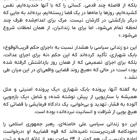
بلکه از فاصله چند قدمی. کسانی را که با آنها خندیده‌ایم، نفس
کشیده‌ایم، روزها یا ماه‌ها در یک فضا زیسته‌ایم، برده‌اند به جایی که
دیگر بازگشتی در کارشان نیست. مرگ برای اعدام‌شده ظرف چند
لحظه تمام می‌شود، اما برای ما زندانیان، از همان لحظات شروع
می‌شود.»
این دو زندانی سیاسی با هشدار نسبت به «اجرای حکم قریب‌الوقوع»
بابک شهبازی، تأکید کرده‌اند که این حکم «نه برای اجرای عدالت،
بلکه برای اجرای تصمیمی که از همان روز بازداشتش گرفته شده
بود» است؛ در حالی که «هیچ روند قضایی واقعی‌ای در این میان طی
نشد.»
به گفته آنها، پرونده بابک شهبازی «یک پرونده‌ امنیتی و مثل
همیشه با سناریویی از پیش‌ نوشته‌ شده» و شامل «یک بازجوییِ
آلوده به فشار، تهدید و بی‌خوابی، یک دادگاه فرمایشی با قضاتی که
هیچ بویی از شرافت و انسانیت نبرده‌اند» بوده است.
این دو زندانی سیاسی علی خامنه‌ای، رهبر جمهوری اسلامی را
«خودکامه قدرت‌پرست» نامیده‌اند که قوه قضاییه او «درخواست
اعاده دادرسی، آن هم کمتر از ۲۴ ساعت بعد از ارائه لایحه و ثبت