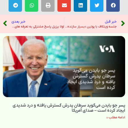
خبر قبل
خبر بعدی
جلسه ویتکاف با پوتین «بسیار سازنده» بود و پیشرفت بزرگی حاصل شد – صدای آمریکا
لولا برزیل پاسخ مشترکی به تعرفه های دونالد ترامپ با نخست وزیر مودی ، سایر رهبران BRICS دارد – هندوستان امروز
پسر جو بایدن می‌گوید سرطان پدرش گسترش یافته و درد شدیدی
ایجاد کرده است – صدای آمریکا
ادامه مطلب »