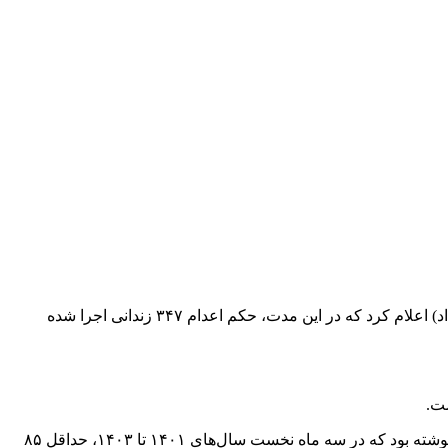
سازمان حقوق بشر «هه‌نگاو» در گزارشی از آمار نقض حقوق بشر در ایران از ابتدای سال ۲۰۲۴ میلادی تا روز پنجشنبه (۸ آگوست – ۱۸ مرداد) اعلام کرد که در این مدت، حکم اعدام ۳۴۷ زندانی اجرا شده
ست.
در این گزارش همچنین آمده است که در این بازه زمانی، ۱۱۸ مورد زن‌کشی در ایران ثبت شده است. پیش‌تر روزنامه «اعتماد» در گزارشی نوشته بود که در سه ماه نخست سال‌های ۱۴۰۱ تا ۱۴۰۳، حداقل ۸۵