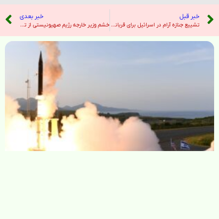
خبر قبل
خبر بعدی
تشییع جنازه آرام در اسرائیل برای قربانی تیراندازی واشنگتن – نیویورک تایمز
خشم وزیر خارجه رژیم صهیونیستی از تصمیم برخی از کشورهای اروپایی درباره کشور مستقل فلسطین – خبرگزاری ایرنا