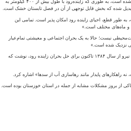
سخنان این مقام دولتی در شرایطی ابراز شد که نتیجه سوء مدیریت جمهوری اسلامی در حوزه آب به یکی از چالش‌های مردم ایران تبدیل شده است، به طوری که زاینده‌رود با طول بیش از ۴۰۰ کیلومتر به
ی، تبدیل شده که بخش قابل توجهی از آن در فصل تابستان خشک است.
ترین برنامه‌های ما احیای آن است، به طور قطع، احیای زاینده رود امکان پذیر است. تمامی این
ا و ماه‌های مختلف است.»
یگر فقط یک مسئله زیست‌محیطی نیست؛ حالا به یک بحران اجتماعی و معیشتی تمام‌عیار
نی نزدیک شده است.»
شرق با اشاره به وعده‌های «انتقال آب»، «مدیریت مصرف»، «همکاری بین‌استانی» و «اجرای مصوبات شورای عالی آب»‌ از سوی وزیران نیرو از سال ۱۳۸۴ تاکنون برای حل بحران زاینده رود، نوشت که
نه راهکارهای پایدار مانند رهاسازی آب از سدها»‌ اشاره کرد.
اکی از بروز مشکلات مشابه از جمله در استان خوزستان بوده است.