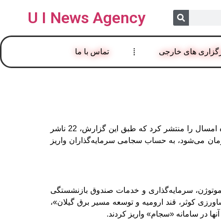
U I News Agency
گزاری های خارجی
تماس با ما
، سپرده‌گذاری مرکزی جزئیات واریز سود سهامداران در هفته اول اسفند ماه امسال را منتشر کرد که طبق این گزارش، 22 ناشر
م یک میلیون و 771 هزار و 487 سهام‌دار را که شامل 6 هزار و 716 میلیارد و 344 میلیون تومان می‌شود، به حساب سجامی سرمایه‌گذاران واریز
 و قند پیرانشهر، موتوژن، سرمایه‌گذاری و خدمات صندوق بازنشستگی
شاورزی کوثر، قند ارومیه و توسعه مسیر برق گیلان»،