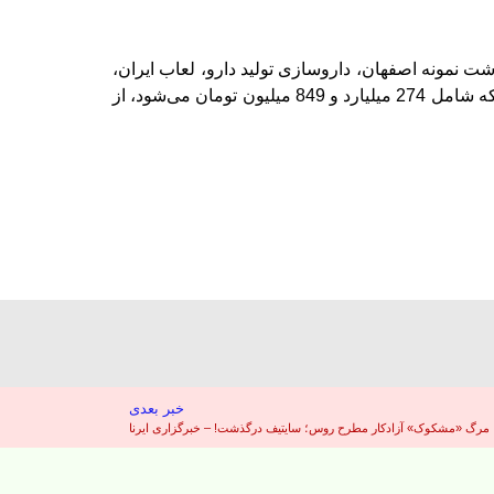
دام گلدشت نمونه اصفهان، داروسازی تولید دارو، لعاب ایران،
سیمان‌ اردستان، سرمایه‌گذاری‌ افتخار سهام، کی‌بی‌سی و ایران دارو» سود سنواتی و حق تقدم 192 هزار و 314 سهام‌دار را که شامل 274 میلیارد و 849 میلیون تومان می‌شود، از
خبر بعدی
مرگ «مشکوک» آزادکار مطرح روس؛ سایتیف درگذشت! – خبرگزاری ایرنا