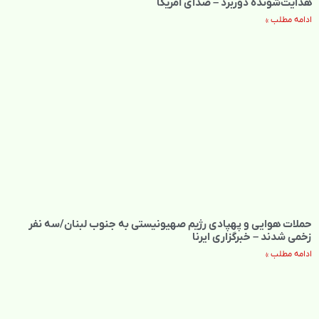
هدایت‌شونده دوربرد – صدای آمریکا
ادامه مطلب »
حملات هوایی و پهپادی رژیم صهیونیستی به جنوب لبنان/سه نفر
زخمی شدند – خبرگزاری ایرنا
ادامه مطلب »