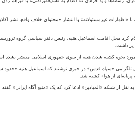
 رسانه‌ها و یا افرادی که اقدام به «شایعه‌پراکنی» یا «برهم زدن امن
ا «اظهارات غیرمسئولانه» با انتشار «محتوای خلاف واقع، نشر اکاذی
لام کرد محل اقامت اسماعیل هنیه، رئیس دفتر سیاسیِ گروه تروریست
 پی‌داشت.
در مورد نحوه کشته شدن هنیه از سوی جمهوری اسلامی منتشر نشده ا
پرتابه‌ای از هوا» کشته شد.
ه نقل از شبکه «المیادین» ادعا کرد که یک «منبع آگاه ایرانی» گف