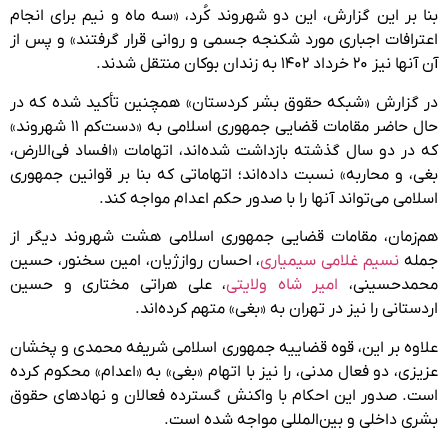
بنا بر این گزارش، این دو شهروند کُرد، «سه ماه و نیم برای انجام
اعترافات اجباری مورد شکنجه جسمی و روانی قرار گرفتند» و پس از
آن آنها نیز ۲۰ خرداد ۱۴۰۲ به زندان بوکان منتقل شدند.
در گزارش «شبکه حقوق بشر کردستان» همچنین تأکید شده که در
حال حاضر مقامات قضایی جمهوری اسلامی به «دست‌کم ۱۱ شهروند»
که در دو سال گذشته بازداشت شده‌اند، اتهامات «افساد فی‌الارض،
بغی، و محاربه» نسبت داده‌اند؛ اتهاماتی که بنا بر قوانین جمهوری
اسلامی می‌تواند آنها را با صدور حکم اعدام مواجه کند.
هم‌زمان، مقامات قضایی جمهوری اسلامی هشت شهروند دیگر از
جمله
نسیم غلامی سیمیاری
، احسان روازژیان، امین سخنور، حسین
محمدحسینی،
امیر شاه ولایتی
، علی هراتی مختاری و حسین
اردستانی را نیز در تهران به «بغی»‌ متهم کرده‌اند.
علاوه بر این، قوه قضاییه جمهوری اسلامی شریفه محمدی و پخشان
عزیزی، دو فعال مدنی، را نیز با اتهام «بغی» به «اعدام» محکوم کرده
است. صدور این احکام با واکنش گسترده فعالان و نهادهای حقوق
بشری داخلی و بین‌المللی مواجه شده است.