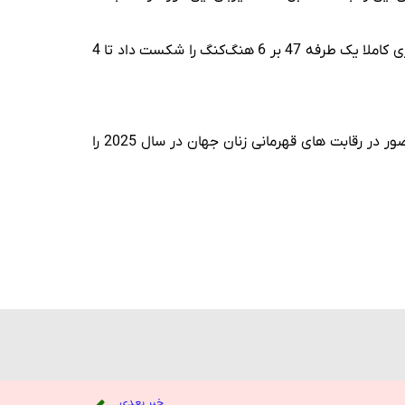
هند روز گذشته در نخستین دیدار خود مقابل هنگ‌کنگ به برتری 31 بر 28 رسیده بود. در دیگر دیدار این گروه ژاپن در یک بازی کاملا یک طرفه 47 بر 6 هنگ‌کنگ را شکست داد تا 4
بیستمین دوره مسابقات هندبال قهرمانی زنان آسیا تا 20 آذر به میزبانی هند ادامه دارد. چهار تیم برتر این مسابقات جواز حضور در رقابت های قهرمانی زنان جهان در سال 2025 را
خبر بعدی