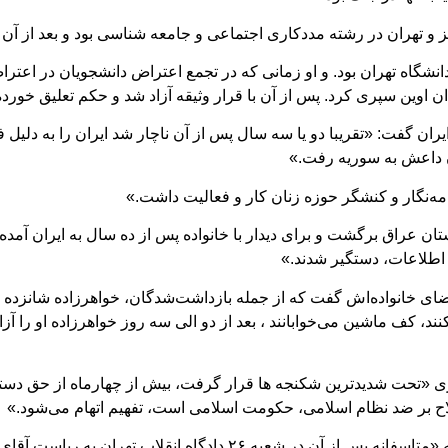
و تهران در رشته مددکاری اجتماعی و جامعه شناسی بود و بعد از آن
سابقه بازداشت پخشان عزیزی «در سال ۸۸ در دانشگاه تهران بود. و او زمانی که در تجمع اعتراض 
ان اوین سپری کرد. پس از آن با قرار وثیقه آزاد شد و حکم تعلیق خورده
ران گفت: «تقریبا دو یا سه سال پس از آن ناچار شد ایران را به دلیل
ان داعش به سوریه رفت.»
مه‌نگار و کنشگر حوزه زنان کار و فعالیت داشت.»
 عراق برگشت و برای دیدار با خانواده پس از ده سال به ایران آمده ب
اطلاعات، دستگیر شدند.»
ای خانواده‌اش گفت که از جمله بازداشت‌شدگان، خواهرزاده شانزده س
کف ماشین می‌خوابانند ، بعد از دو الی سه روز خواهرزاده او را آزاد می
ری «تحت شدیدترین شکنجه ها قرار گرفت، بیش از چهارماه از حق دست
سلاح بر ضد نظام اسلامی، حکومت اسلامی است، تفهیم اتهام می‌شود.»
این منبع درباره وضعیت پرونده پخشان عزیزی گفت که «متاسفانه پس از آ