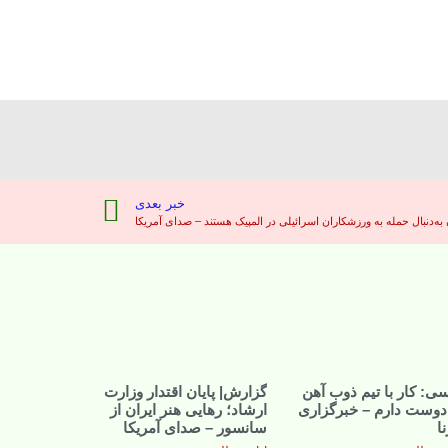
خبر بعدی
ه‌دنبال حمله به ورزشکاران اسرائیلی در المپیک هستند – صدای آمریکا
ی: کار با تیم ذوب آهن
گزارش| پایان اقتدار وزارت
 دوست دارم – خبرگزاری
ارشاد؛ رهایی هنر ایران از
نا
سانسور – صدای آمریکا