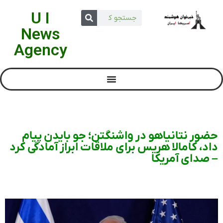
U I
News
Agency
حضور نتانیاهو در واشنگتن؛ جو بایدن پیام
داد، کامالا هریس برای ملاقات ابراز آمادگی کرد
– صدای آمریکا