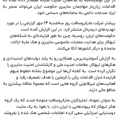
در این توصیه‌نامه به مدافعان امنیت شبکه هشدار داده شده که
اقدامات زیان‌بار مهاجمان سایبری حکومت ایران می‌تواند منجر به
ایراد صدمات دائمی به سامانه‌های حساس شود.
پیشتر شرکت مایکروسافت روز سه‌شنبه ۲۴ مهر گزارشی را در مورد
تهدیدهای دیجیتال منتشر کرد. در این گزارش آمده است
حکومت‌های ایران، روسیه، چین به طور فزاینده‌ای به شبکه‌های
تبهکار برای هدایت عملیات جاسوسی سایبری و هک علیه ایالات
متحده و دیگر کشورها اتکا می‌کنند.
به گزارش آسوشیتدپرس، همکاری رو به رشد دولت‌های استبدادی و
هکرهای تبهکار، مقامات امنیت ملی و کارشناسان امنیت سایبری را
نگران کرده است. به گفته آن‌ها این موضوع نشانه خطوط مبهم
فزاینده میان اقدامات پکن یا کرملین با هدف تضعیف رقبا، و
فعالیت‌های غیرقانونی گروه هایی است که معمولا علاقه بیشتری به
منافع مالی دارند.
به عنوان نمونه، تحلیلگران مایکروسافت متوجه شدند که یک گروه
هکر تبهکار که پیوندهایی با ایران دارد، با نفوذ به یک سایت
دوستیابی اسرائیلی سعی کرده اطلاعات شخصی هک شده را بفروشد