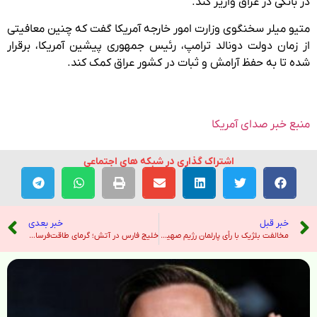
در بانکی در عراق واریز کند.
متیو میلر سخنگوی وزارت امور خارجه آمریکا گفت که چنین معافیتی
از زمان دولت دونالد ترامپ، رئیس جمهوری پیشین آمریکا، برقرار
شده تا به حفظ آرامش و ثبات در کشور عراق کمک کند.
منبع خبر صدای آمریکا
اشتراک گذاری در شبکه های اجتماعی
خبر قبل
خبر بعدی
مخالفت بلژیک با رأی پارلمان رژیم صهیونیستی علیه تشکیل کشور فلسطین – خبرگزاری ایرنا
خلیج فارس در آتش؛ گرمای طاقت‌فرسا و رطوبت بالا، حیات منطقه را تهدید می‌کند – صدای آمریکا