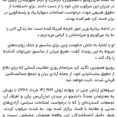
در جریان این سرکوب جان خود را از دست دادند، برای «استفاده از
حقوق طبیعی خود»، درخواست اصلاحات دموکراتیک و پاسخگویی در
برابر فساد گرد هم آمده بودند.
در ادامه بیانیه وزیر امور خارجه آمریکا آمده است: «ما زندگی آنان را
به یاد می‌آوریم و میراث‌شان را گرامی می‌داریم.»
او با اشاره به تلاش حکومت چین برای سانسور و حذف روایت‌های
مربوط به این رویداد گفت: «هیچ میزان از سانسور نمی‌تواند گذشته
را پاک کند.»
روبیو همچنین تأکید کرد سرانجام روزی حقانیت کسانی که برای دفاع
از حقوق سلب‌ناپذیر خود، از جمله آزادی بیان و تجمع مسالمت‌آمیز،
قربانی شدند، ثابت خواهد شد.
نیروهای ارتش چین در چهارم ژوئن ۱۹۸۹ (۱۴ خرداد ۱۳۶۸) با یورش
به معترضان عمدتاً دانشجو در میدان تیان‌آن‌من پکن و اطراف آن،
تجمعات گسترده‌ای را که با درخواست اصلاحات سیاسی، آزادی‌های
مدنی، و مقابله با فساد برگزار شده بود، به شدت سرکوب کردند.
شمار دقیق کشته‌شدگان این واقعه همچنان مشخص نیست و