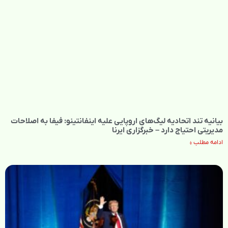
بیانیه تند اتحادیه لیگ‌های اروپایی علیه اینفانتینو: فیفا به اصلاحات
مدیریتی احتیاج دارد – خبرگزاری ایرنا
ادامه مطلب »