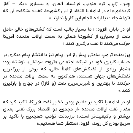
چین، ژاپن، کره جنوبی، فرانسه، آلمان، و بسیاری دیگر – آغاز
کرده‌ایم.» او در ادامه با انتقاد از این کشورها، گفت: «شگفت‌ آن که
آنها شجاعت یا اراده انجام این کار را ندارند.»
او در پایان افزود: «اما بسیار جالب است که کشتی‌های خالی حامل
نفت از بسیاری از کشورها همگی به سمت ایالات متحده آمریکا
حرکت می‌کنند تا نفت بارگیری کنند.»
پرزیدنت ترامپ ساعتی پیش از این پیام نیز با انتشار پیام دیگری در
حساب کاربری خود در شبکه اجتماعی «تروت سوشال»، نوشته بود:
«شمار زیادی از نفتکش‌های کاملاً خالی، که برخی از بزرگترین
نفتکش‌های جهان هستند، هم‌اکنون به سمت ایالات متحده در
حرکتند تا بهترین و شیرین‌ترین نفت (و گاز!) در جهان را بارگیری
کنند.»
او در ادامه با تاکید بر عظیم بودن ذخایر نفت آمریکا، تاکید کرد که
مقدار نفت ایالات متحده «از مجموع دو اقتصاد بزرگ نفتی بعدی
بیشتر و باکیفیت‌تر است.» پرزیدنت ترامپ همچنین با تاکید بر
سریع بودن کل روند، افزود: «منتظر شما هستیم.»