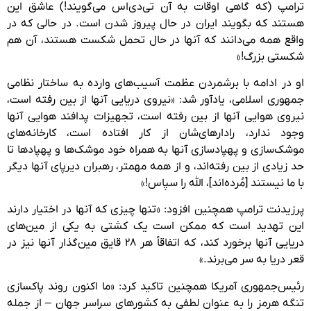
ترامپ (که گاهی اوقات به آن تی‌دی‌اس می‌گویند!) عاشق این
هستند که بگویند ایران در حال پیروز شدن است. در حالی که در
واقع همه می‌دانند که آنها در حال تحمل شکست هستند، آن هم
شکستی بزرگ!»
او در ادامه با برشمردن عظمت آسیب‌های وارده به ساختار نظامی
جمهوری اسلامی، یادآور شد: «نیروی دریایی آنها از بین رفته است،
نیروی هوایی آنها از بین رفته است، تجهیزات پدافند هوایی آنها
وجود ندارد، رادارهای‌شان از کار افتاده است، کارخانه‌های
موشک‌سازی و پهپادسازی آنها به همراه خود موشک‌ها و پهپادها تا
حد زیادی از بین رفته‌اند، و از همه مهمتر، رهبران دیرپای آنها دیگر
با ما نیستند [مُرده‌اند]، الله را سپاس!»
پرزیدنت ترامپ همچنین افزود: «تنها چیزی که آنها در اختیار دارند
این تهدید است که ممکن است یک کشتی به یکی از مین‌های
دریایی آنها برخورد کند، که اتفاقاً هر ۲۸ قایق مین‌گذار آنها نیز در
قعر دریا به سر می‌برند.»
رئیس‌جمهوری آمریکا همچنین تاکید کرد: «ما اکنون روند پاکسازی
تنگه هرمز را به عنوان لطفی به کشورهای سراسر جهان – از جمله