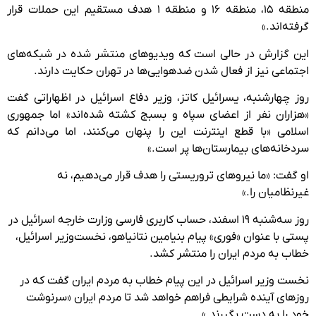
منطقه ۱۵، منطقه ۱۶ و منطقه ۱ هدف مستقیم این حملات قرار
گرفته‌اند.»
این گزارش در حالی است که ویدیوهای منتشر شده در شبکه‌های
اجتماعی نیز از فعال شدن ضدهوایی‌ها در تهران حکایت دارند.
روز چهارشنبه، یسرائیل کاتز، وزیر دفاع اسرائیل در اظهاراتی گفت
«هزاران نفر از اعضای سپاه و بسبج کشته شده‌اند» اما جمهوری
اسلامی «با قطع اینترنت این را پنهان می‌کنند، اما می‌دانم که
سردخانه‌های بیمارستان‌ها پر است.»
او گفت: «ما نیروهای تروریستی را هدف قرار می‌دهیم، نه
غیرنظامیان را.»
روز سه‌شنبه ۱۹ اسفند، حساب کاربری فارسی وزارت خارجه اسرائیل در
پستی با عنوان «فوری» پیام بنیامین نتانیاهو، نخست‌وزیر اسرائیل،
خطاب به مردم ایران را منتشر کشد.
نخست وزیر اسرائیل در این پیام خطاب به مردم ایران گفت که در
روزهای آینده شرایطی فراهم خواهد شد تا مردم ایران «سرنوشت
خود را به دست بگیرند.»