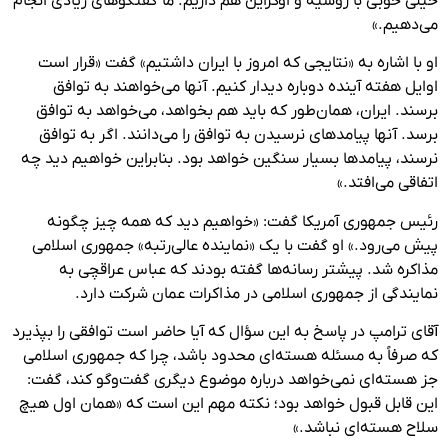
خیلی خوبی با روسیه و اوکراین هم داریم. ما گفتگوهای زیادی انجام
می‌دهیم.»
او با اشاره به «نتایجی که امروز با ایران داشتیم» گفت «قرار است
اوایل هفته آینده دوباره دیدار کنیم. آنها می‌خواهند به توافق
برسند. ایران، همان‌طور که باید هم بخواهد، می‌خواهد به توافق
برسد. آنها پیامدهای نرسیدن به توافق را می‌دانند. اگر به توافق
نرسند، پیامدها بسیار سنگین خواهد بود. بنابراین خواهیم دید چه
اتفاقی می‌افتد.»
رئیس جمهوری آمریکا گفت: «خواهیم دید که همه چیز چگونه
پیش می‌رود.» او گفت با یک «نماینده عالی‌رتبه» جمهوری اسلامی
مذاکره شد. پیشتر رسانه‌ها گفته بودند که عباس عراقچی به
نمایندگی از جمهوری اسلامی در مذاکرات عمان شرکت دارد.
آقای ترامپ در پاسخ به این سؤال که آیا حاضر است توافقی را بپذیرد
که صرفاً به مسئله هسته‌ای محدود باشد، چرا که جمهوری اسلامی
جز هسته‌ای نمی‌خواهد درباره موضوع دیگری گفت‌وگو کند، گفت:
این قابل قبول خواهد بود؛ نکته مهم این است که «همان اول هیچ
سلاح هسته‌ای نباشد.»