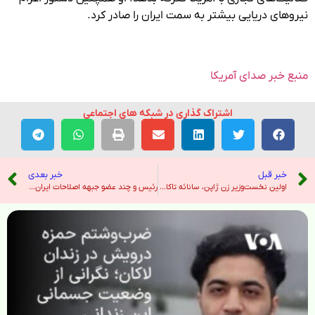
نیروهای دریایی بیشتر به سمت ایران را صادر کرد.
منبع خبر صدای آمریکا
اشتراک گذاری در شبکه های اجتماعی
خبر قبل
خبر بعدی
اولین نخست‌وزیر زن ژاپن، سانائه تاکایچی، در نظرسنجی‌های زودهنگام زمستانی برنده ریاست جمهوری شد. – هندوستان امروز
رئیس و چند عضو جبهه اصلاحات ایران بازداشت و احضار شدند – رادیو فردا