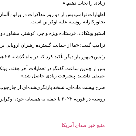
زیادی را نجات دهیم.»
اظهارات ترامپ پس از دو روز مذاکرات در برلین آلمان،
تجاوزکارانه روسیه علیه اوکراین است.
استیو ویتکاف، فرستاده ویژه و جرد کوشنر، مشاور دونال
ترامپ گفت: «ما از حمایت گسترده رهبران اروپایی برخور
رئیس‌جمهور بار دیگر تأکید کرد که در ماه گذشته ۲۷ هزار نفر، عمدتاً نظامی، در جنگ اوکراین جان باخته‌اند؛ جنگی که او بارها گفته است «هرگز نباید آغاز می‌شد».
پس از چندین ساعت گفتگو در تعطیلات آخر هفته، ویتک
عمیقی داشتند. پیشرفت زیادی حاصل شد.»
طرح بیست‌ ماده‌ای، نسخه بازنگری‌شده‌ای از چارچوب پ
روسیه در فوریه ۲۰۲۲ با حمله به همسایه خود، اوکراین، جنگی را آغاز کرد که جان ده‌ها هزار نفر را گرفته و میلیون‌ها نفر را آواره کرده است.
منبع خبر صدای آمریکا