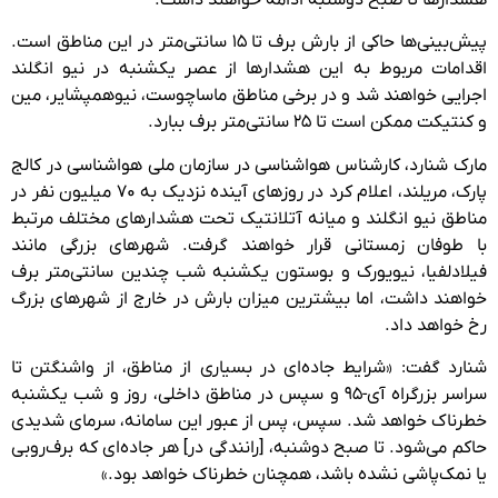
پیش‌بینی‌ها حاکی از بارش برف تا ۱۵ سانتی‌متر در این مناطق است.
اقدامات مربوط به این هشدارها از عصر یکشنبه در نیو انگلند
اجرایی خواهند شد و در برخی مناطق ماساچوست، نیوهمپشایر، مین
و کنتیکت ممکن است تا ۲۵ سانتی‌متر برف ببارد.
مارک شنارد، کارشناس هواشناسی در سازمان ملی هواشناسی در کالج
پارک، مریلند، اعلام کرد در روزهای آینده نزدیک به ۷۰ میلیون نفر در
مناطق نیو انگلند و میانه آتلانتیک تحت هشدارهای مختلف مرتبط
با طوفان زمستانی قرار خواهند گرفت. شهرهای بزرگی مانند
فیلادلفیا، نیویورک و بوستون یکشنبه شب چندین سانتی‌متر برف
خواهند داشت، اما بیشترین میزان بارش در خارج از شهرهای بزرگ
رخ خواهد داد.
شنارد گفت: «شرایط جاده‌ای در بسیاری از مناطق، از واشنگتن تا
سراسر بزرگراه آی-۹۵ و سپس در مناطق داخلی، روز و شب یکشنبه
خطرناک خواهد شد. سپس، پس از عبور این سامانه، سرمای شدیدی
حاکم می‌شود. تا صبح دوشنبه، [رانندگی در] هر جاده‌ای که برف‌روبی
یا نمک‌پاشی نشده باشد، همچنان خطرناک خواهد بود.»