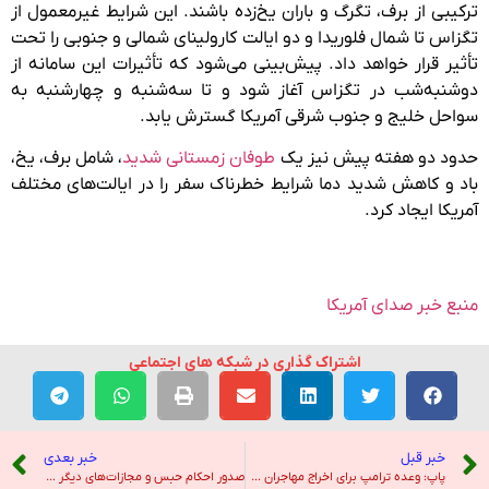
ترکیبی از برف، تگرگ و باران یخ‌زده باشند. این شرایط غیرمعمول از
تگزاس تا شمال فلوریدا و دو ایالت کارولینای شمالی و جنوبی را تحت
تأثیر قرار خواهد داد. پیش‌بینی می‌شود که تأثیرات این سامانه از
دوشنبه‌شب در تگزاس آغاز شود و تا سه‌شنبه و چهارشنبه به
سواحل خلیج و جنوب شرقی آمریکا گسترش یابد.
حدود دو هفته پیش نیز یک
طوفان زمستانی شدید
، شامل برف، یخ،
باد و کاهش شدید دما شرایط خطرناک سفر را در ایالت‌های مختلف
آمریکا ایجاد کرد.
منبع خبر صدای آمریکا
اشتراک گذاری در شبکه های اجتماعی
خبر قبل
خبر بعدی
پاپ: وعده ترامپ برای اخراج مهاجران مصیبت بار خواهد بود – خبرگزاری ایرنا
صدور احکام حبس و مجازات‌های دیگر برای دو وکیل در تهران و مشهد – صدای آمریکا